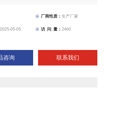
面均经过超高频
大大增强了表面硬度。
厂商性质：
生产厂家
2025-05-05
访 问 量：
2460
品咨询
联系我们