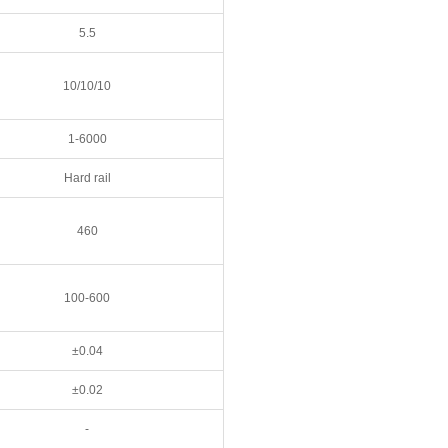
5.5
10/10/10
1-6000
Hard rail
460
100-600
±0.04
±0.02
-