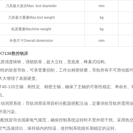
刀具最大直径Max. tool diameter
mm
刀具最大重量Max.tool weight
kg
机床重量Machine weight
kg
外形尺寸Overall dimension
mm
K7136数控铣床
优质强度铸铁，强韧筋骨，超大立柱，宽底座，蜂巢式结构。
钢性的矩形导轨，可承受重切削，工作台精密研磨，导轨所有不可滑动面
大大增强了表面硬度。
BT40-120主轴，刚性足、精密主轴，确保了主轴的可靠性稳定、寿命长
点。
自动润滑系统：导轨润滑采用容积分配器搭配注油，定量供给导轨所需用
环境污染。
的配线皆符合国家电气规范，确保控制系统运转时不受外部干扰。采用热
空气迅速排出，保持箱内的恒温，使控制系统能长期稳定的运转。