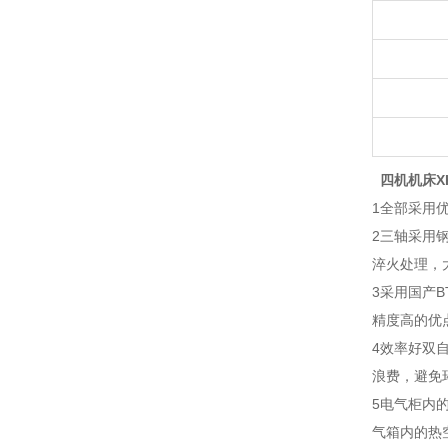
四机机床X
1全部采用
2三轴采用
淬火处理，
3采用国产
精度高的优
4效率好双
浪费，避免
5电气柜内
气箱内的热