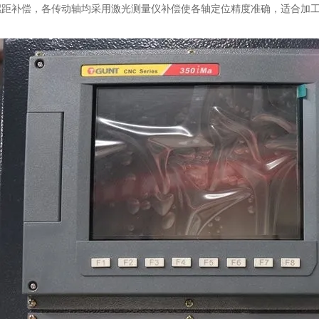
螺距补偿，各传动轴均采用激光测量仪补偿使各轴定位精度准确，适合加