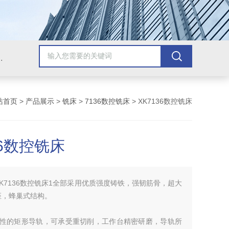
，牛头刨床，磨床，插床，钻铣床，滚齿机
站首页
>
产品展示
>
铣床
>
7136数控铣床
> XK7136数控铣床
36数控铣床
XK7136数控铣床1全部采用优质强度铸铁，强韧筋骨，超大
座，蜂巢式结构。
钢性的矩形导轨，可承受重切削，工作台精密研磨，导轨所