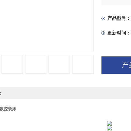
有不可滑动
淬火处理，
产品型号：
更新时间：
产
绍
36数控铣床