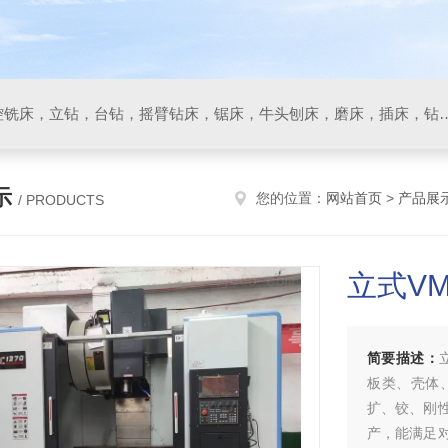
数控车床，加工中心，数控铣床，立钻，台钻，摇臂钻床，锯床
示
您的位置：
网站首页
>
产品展
/ PRODUCTS
立式VM
简要描述：
板类、壳体
扩、铰、刚
产，能满足