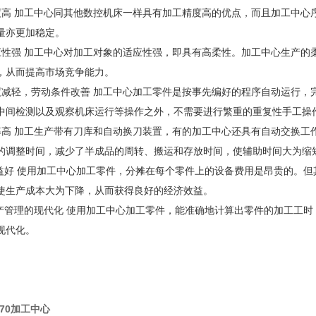
度高 加工中心同其他数控机床一样具有加工精度高的优点，而且加工中心
量亦更加稳定。
应性强 加工中心对加工对象的适应性强，即具有高柔性。加工中心生产的
，从而提高市场竞争能力。
度减轻，劳动条件改善 加工中心加工零件是按事先编好的程序自动运行，
中间检测以及观察机床运行等操作之外，不需要进行繁重的重复性手工操
率高 加工生产带有刀库和自动换刀装置，有的加工中心还具有自动交换工
的调整时间，减少了半成品的周转、搬运和存放时间，使辅助时间大为缩
效益好 使用加工中心加工零件，分摊在每个零件上的设备费用是昂贵的。
使生产成本大为下降，从而获得良好的经济效益。
生产管理的现代化 使用加工中心加工零件，能准确地计算出零件的加工工
现代化。
370加工中心