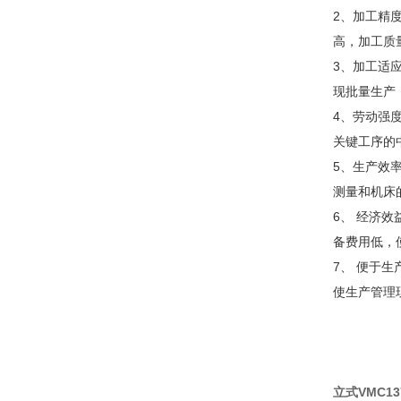
2、加工精
高，加工质
3、加工适
现批量生产
4、劳动强
关键工序的
5、生产效
测量和机床
6、 经济
备费用低，
7、 便于
使生产管理
立式VMC1