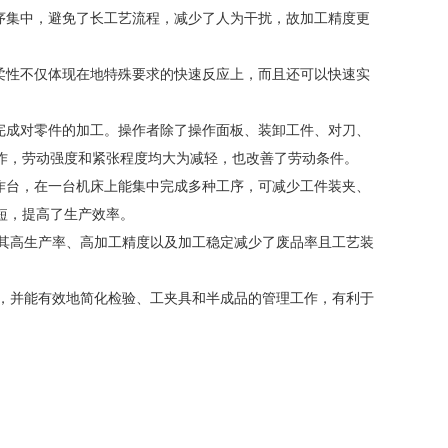
序集中，避免了长工艺流程，减少了
人为干扰，故加工精度更
柔性不仅体现在地特殊要求的快速反应上，而且还可以快速实
完成对零件的加工。操作者除了操作面板、装卸工件、对刀、
作，劳动强度和紧张程度均大为减轻，也改善了劳动条件。
作台，在一台机床上能集中完成多种
工序，可减少工件装夹、
短，提高了生产效率。
但其高生产率、高加工精度以及加工稳
定减少了废品率且工艺装
时，并能有效地简化检验、工夹具和半
成品的管理工作，有利于