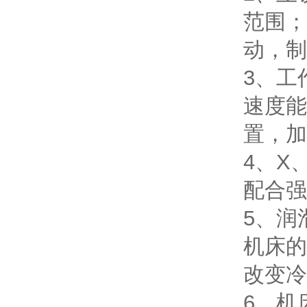
范围；
动，制
3、工
速度能
置，加
4、X
配合强
5、润
机床的
改变冷
6、机