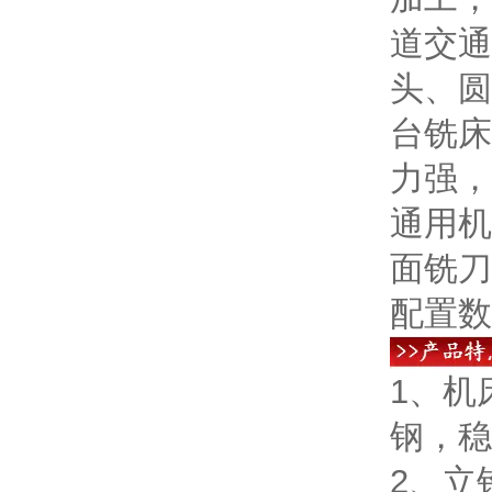
道交通
头、圆
台铣床
力强，
通用机
面铣刀
配置数
1、机
钢，稳
2、立