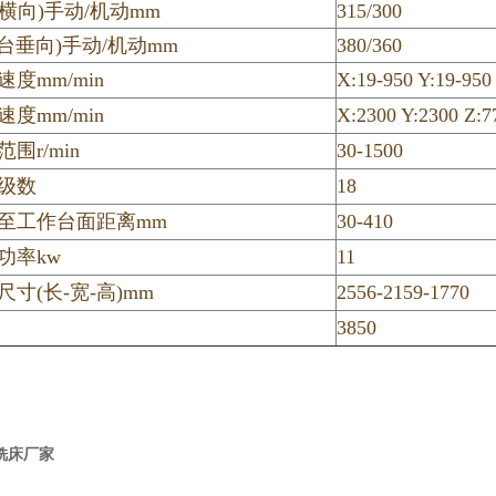
横向)手动/机动mm
315/300
台垂向)手动/机动mm
380/360
度mm/min
X:19-950 Y:19-950
度mm/min
X:2300 Y:2300 Z:7
围r/min
30-1500
级数
18
至工作台面距离mm
30-410
功率kw
11
寸(长-宽-高)mm
2556-2159-1770
3850
式铣床厂家