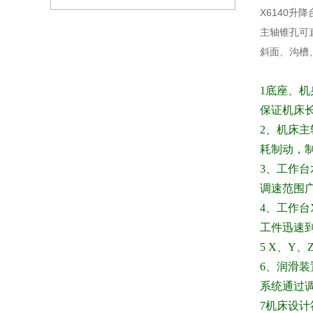
X6140
主轴锥孔可
斜面、沟槽
1
底座、机
保证机床
2
、机床主
耗制动，
3、工作台
调速范围
4、工作台X
工件迅速
5 X
、
Y
、
6
、润滑装
系统通过
7
机床设计