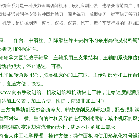
升降台铣床系列是一种强力金属切削机床，该机床刚性强，进给变速范围广，
直接或通过附件安装各种圆柱铣刀、圆片铣刀、成型铣刀、端面铣刀等刀
、孔等，是机械制造、模具、仪器、仪表、汽车、摩托车等行业的理想加
身、工作台、中滑座、升降滑座等主要构件均采用高强度材料铸
长期使用的稳定性。
轴轴承为圆锥滚子轴承，主轴采用三支承结构，主轴的系统刚度
制动转矩大，停止迅速、可靠。
水平回转角度 45
";，拓展机床的加工范围。主传动部分和工作
广，变速方便，快捷。
/Y/Z
向有手动进给、机动进给和机动快进三种，进给速度能满
到达加工位置，加工方便、快捷，缩短非加工时间。
Z
三方向导轨副经超音频淬火、精密磨削及刮研处理，配合强制
置可对纵、横、垂向的丝杠及导轨进行强制润滑，减小机床的磨
调整喷嘴改变冷却液流量的大小，满足不同的加工需求。
符合人体工程学原理，操作方便；操作面板均使用形象化符号设