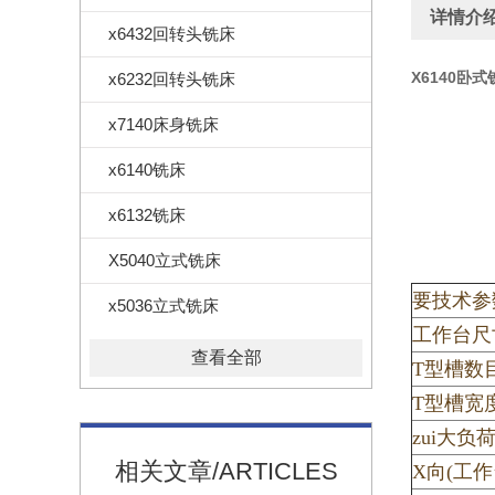
详情介
x6432回转头铣床
X6140卧
x6232回转头铣床
x7140床身铣床
x6140铣床
x6132铣床
X5040立式铣床
要技术参
x5036立式铣床
工作台尺
查看全部
T型槽数
T型槽宽
zui大负荷
相关文章/ARTICLES
X向(工作