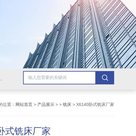
，牛头刨床，磨床，插床，钻铣床，滚齿机
的位置：
网站首页
>
产品展示
> >
铣床
> X6140卧式铣床厂家
0卧式铣床厂家