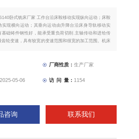
X6140卧式铣床厂家 工作台沿床鞍移动实现纵向运动；床鞍
动实现横向运动；其垂向运动由升降台沿床身导轨移动实
有基础铸件钢性好，能承受重负荷切削.主轴传动和进给传
8级齿轮变速，具有较宽的变速范围和很宽的加工范围。机床
互换性好，可以配置分度头、圆工作台、镗刀架、铣夹头等
步扩大机床加工范围。
厂商性质：
生产厂家
2025-05-06
访 问 量：
1154
品咨询
联系我们