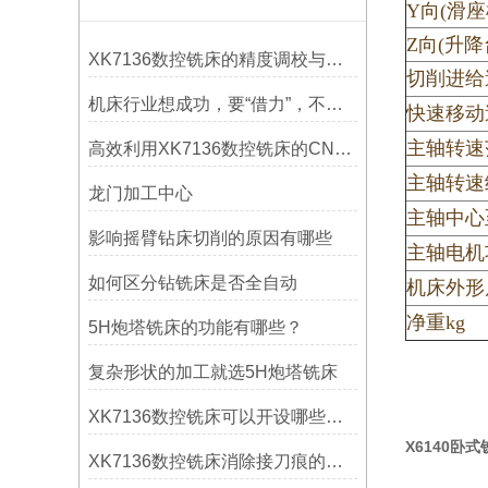
Y向(滑座
Z向(升降
XK7136数控铣床的精度调校与性能优化
切削进给速
机床行业想成功，要“借力”，不要“尽力”！
快速移动速
主轴转速范
高效利用XK7136数控铣床的CNC系统？
主轴转速
龙门加工中心
主轴中心
影响摇臂钻床切削的原因有哪些
主轴电机
如何区分钻铣床是否全自动
机床外形尺
净重kg
5H炮塔铣床的功能有哪些？
复杂形状的加工就选5H炮塔铣床
XK7136数控铣床可以开设哪些考核项目？
X6140卧
XK7136数控铣床消除接刀痕的操作