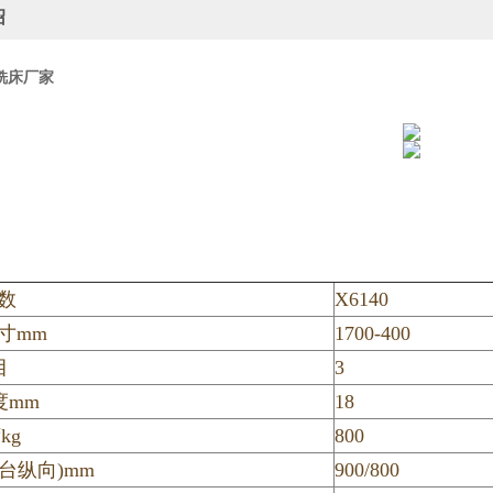
绍
式铣床厂家
数
X6140
寸mm
1700-400
目
3
度mm
18
kg
800
台纵向)mm
900/800