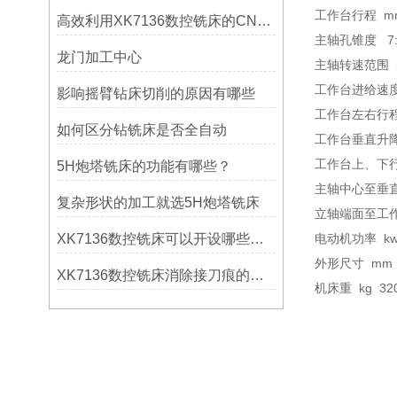
工作台行程 mm 
高效利用XK7136数控铣床的CNC系统？
主轴孔锥度 7:2
龙门加工中心
主轴转速范围 r.
工作台进给速度 
影响摇臂钻床切削的原因有哪些
工作台左右行程 
如何区分钻铣床是否全自动
工作台垂直升降速
工作台上、下行程
5H炮塔铣床的功能有哪些？
主轴中心至垂直
复杂形状的加工就选5H炮塔铣床
立轴端面至工作台
XK7136数控铣床可以开设哪些考核项目？
电动机功率 kw 
外形尺寸 mm 18
XK7136数控铣床消除接刀痕的操作
机床重 kg 32