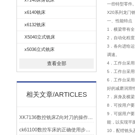
一些特型零件
x6140铣床
X20系列龙门
一、性能特点 
x6132铣床
1．横梁带有
X5040立式铣床
2，自动化程
3．各向进给运
x5036立式铣床
调速。
4．工作台采
查看全部
5．工作台采
6．工作台采
好的减磨润滑
相关文章/ARTICLES
7．床身及横梁
8．可按用户要
9．可据用户
XK7136数控铣床Z向对刀的操作方法
能，以实现平
ck61100数控车床的正确使用步骤是什么？
10．配镗铣