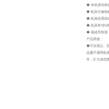
◆ 本机床结
◆ 机床主轴
◆ 机身采用
◆ 机床有*的
◆ 基础导轨
产品用途：
◆可实现立、
品属于通用机
件，扩大加范