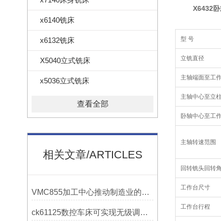
X
6432
x6140铣床
型 号
x6132铣床
立铣直径
X5040立式铣床
主轴端面至工
x5036立式铣床
主轴中心至立
查看全部
卧轴中心至工
主轴转速范围
相关文章/ARTICLES
回转铣头回转
工作台尺寸
VMC855加工中心推动制造业的发展
工作台行程
ck61125数控车床可实现无级调速控制