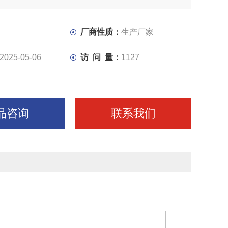
械制造；仪表工业；建筑装饰和修配部门。
求工作台可安装进刀器，实现自动进给，提高工作效率.1、
穿好工作服，扎好袖口，不准围围巾， 严禁戴手套， 女工
厂商性质：
生产厂家
帽子内。
2025-05-06
访 问 量：
1127
品咨询
联系我们