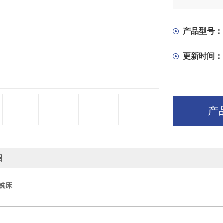
是成批的机
根据客户要
工作前必须
产品型号：
发辫应挽在
更新时间：
产
绍
钻铣床