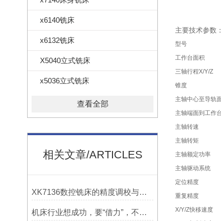
x6140铣床
主要技术参数
x6132铣床
型号
工作台面积
X5040立式铣床
三轴行程X/Y/Z
x5036立式铣床
锥度
主轴中心至导轨
查看全部
主轴端面到工作
主轴转速
主轴转矩
相关文章/ARTICLES
主轴额定功率
主轴驱动系统
定位精度
XK7136数控铣床的精度调校与性能优化
重复精度
X/Y/Z快移速度
机床行业想成功，要“借力”，不要“尽力”！