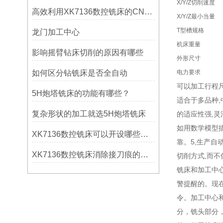
X/Y/Z切削速度
高效利用XK7136数控铣床的CNC系统？
X/Y/Z最小当量
T型槽规格
龙门加工中心
机床重量
影响摇臂钻床切削的原因有哪些
外形尺寸
如何区分钻铣床是否全自动
电力要求
可以加工行程尺寸
5H炮塔铣床的功能有哪些？
适合于多品种,
复杂形状的加工就选5H炮塔铣床
的适应性强,灵
如用数学模型描
XK7136数控铣床可以开设哪些考核项目？
靠。5,生产自
XK7136数控铣床消除接刀痕的操作
切削方式,而不
铣床和加工中
警提醒的。现
令。加工中心
分，铣头部分