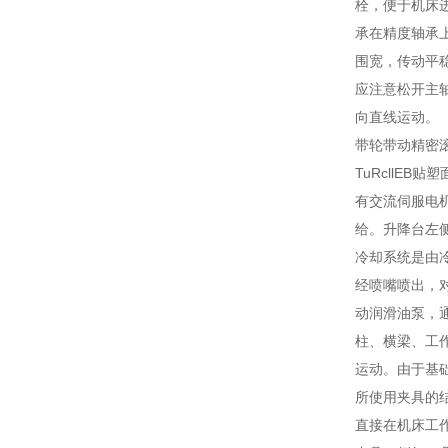
栓，便于机床
承在精度轴承
围宽，传动平
应注意松开主
向直线运动。
带轮带动精密
TuRcllE
有交流伺服电
给。升降台左
冷却系统是由
经喷嘴喷出，
动润滑油泵，
柱、横梁、工
运动。由于基
所使用夹具的
直接在机床工