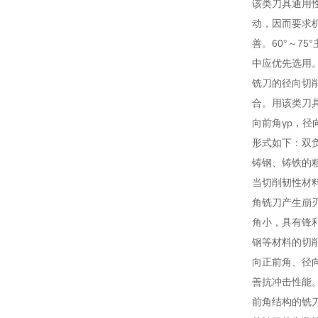
该类刀具通用
动，因而要求
善。60°～7
中应优先选用。
铣刀的径向切
合。用该类刀
向前角γp，
形式如下：双
铸钢、铸铁的
当切削韧性材
角铣刀产生崩
角小，具有锋
钢等材料的切
向正前角、径
善抗冲击性能
前角结构的铣