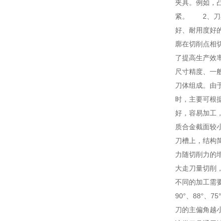
夹具。例如，
紧。 2、刀
好、耐用度好
廓在切削点相
了提高生产效
尺寸精度、一
刀体组成。由
时，主要可根
好，容易加工
质合金截面较
刀槽上，结构
力随切削力的
大走刀量切削
不同的加工需
90°、88°
刀的主偏角越