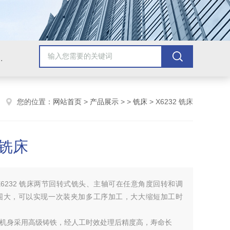
，牛头刨床，磨床，插床，钻铣床，滚齿机
您的位置：
网站首页
>
产品展示
> >
铣床
> X6232 铣床
 铣床
X6232 铣床两节回转式铣头、主轴可在任意角度回转和调
围大，可以实现一次装夹加多工序加工，大大缩短加工时
。
铣床机身采用高级铸铁，经人工时效处理后精度高，寿命长