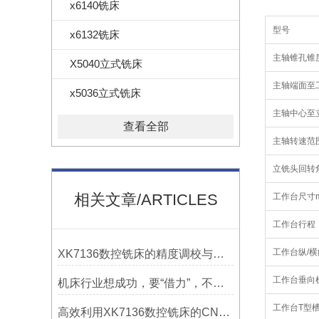
x6140铣床
型号
x6132铣床
主轴锥孔锥
X5040立式铣床
主轴端面至
x5036立式铣床
主轴中心至
查看全部
主轴转速范围r
立铣头回转
相关文章/ARTICLES
工作台尺寸
工作台行程（
工作台纵/横
XK7136数控铣床的精度调校与性能优化
工作台垂向机
机床行业想成功，要“借力”，不要“尽力”！
工作台T型槽
高效利用XK7136数控铣床的CNC系统？