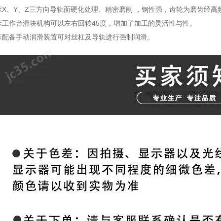
2铣床X、Y、Z三方向导轨面硬化处理、精密磨削 ，钢性强，齿轮为磨齿经
2铣床工作台滑块机构可以左右回转45度，增加了加工的灵活性与性。
2铣床配备手动润滑装置可对丝杠及导轨进行强制润滑。