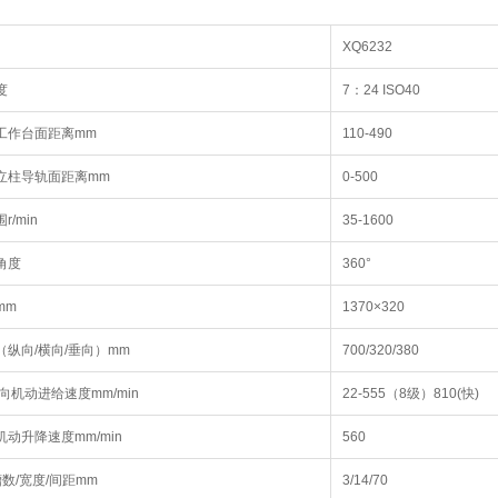
XQ6232
度
7：24 ISO40
工作台面距离mm
110-490
立柱导轨面距离mm
0-500
/min
35-1600
角度
360°
mm
1370×320
纵向/横向/垂向）mm
700/320/380
向机动进给速度mm/min
22-555（8级）810(快)
动升降速度mm/min
560
数/宽度/间距mm
3/14/70