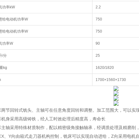
机功率kW
2.2
进给电动机功率W
750
进给电动机功率W
750
机功率W
90
升/分
25
重kg
1620/1820
m
1700×1560×1730
2铣床两节回转式铣头、主轴可在任意角度回转和调整。加工范围大，可以
2铣床机身采用高级铸铁，经人工时效处理后精度高，寿命长
2铣床主轴采用特殊材质制作，配以精密级角接触轴承，经调质处理及精磨削
2铣床X、Y向由箱式走刀器机构控制，铣床可以实现自动进给，Z向采用电机