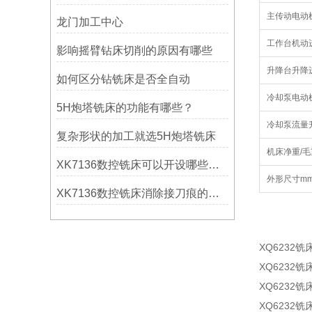
主传动电动
龙门加工中心
工作台机动
影响摇臂钻床切削的原因有哪些
升降台升降
如何区分钻铣床是否全自动
冷却泵电动
5H炮塔铣床的功能有哪些？
冷却泵流量
复杂形状的加工就选5H炮塔铣床
机床净重/毛
XK7136数控铣床可以开设哪些考核项目？
外形尺寸m
XK7136数控铣床消除接刀痕的操作
XQ623
XQ623
XQ623
XQ623