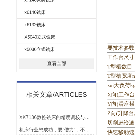
x6140铣床
x6132铣床
X5040立式铣床
要技术参数
x5036立式铣床
工作台尺寸
查看全部
T型槽数目
T型槽宽度
zui大负荷k
相关文章/ARTICLES
X向(工作台
Y向(滑座横
Z向(升降台
XK7136数控铣床的精度调校与性能优化
切削进给速度
机床行业想成功，要“借力”，不要“尽力”！
快速移动速度