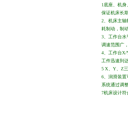
1
底座、机身
保证机床长
2
、机床主轴
耗制动，制
3、工作台水
调速范围广
4、工作台X/Y
工件迅速到
5 X
、
Y
、
Z
6
、润滑装置
系统通过调
7
机床设计符