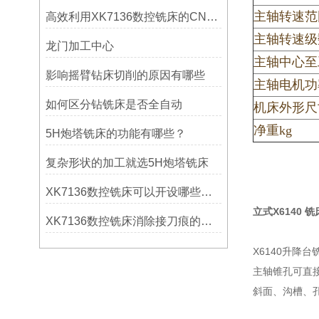
主轴转速范围
高效利用XK7136数控铣床的CNC系统？
主轴转速级
龙门加工中心
主轴中心至
影响摇臂钻床切削的原因有哪些
主轴电机功
如何区分钻铣床是否全自动
机床外形尺寸
净重kg
5H炮塔铣床的功能有哪些？
复杂形状的加工就选5H炮塔铣床
XK7136数控铣床可以开设哪些考核项目？
立式X6140 铣
XK7136数控铣床消除接刀痕的操作
X6140升
主轴锥孔可直
斜面、沟槽、