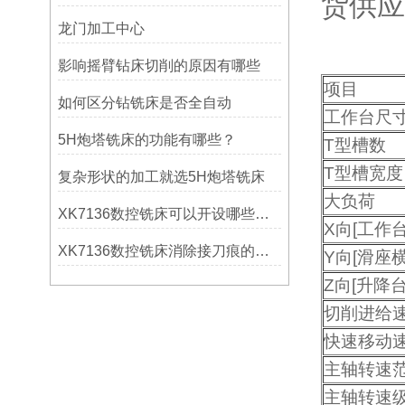
货供应
龙门加工中心
影响摇臂钻床切削的原因有哪些
项目
如何区分钻铣床是否全自动
工作台尺
5H炮塔铣床的功能有哪些？
T型槽数
T型槽宽度
复杂形状的加工就选5H炮塔铣床
大负荷
XK7136数控铣床可以开设哪些考核项目？
X向[工作
XK7136数控铣床消除接刀痕的操作
Y向[滑座横
Z向[升降
切削进给
快速移动
主轴转速
主轴转速