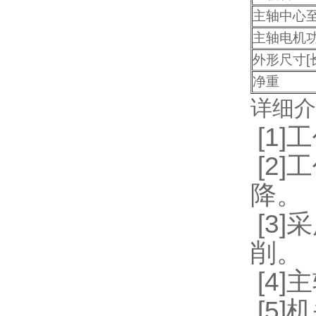
主轴中心
主轴电机
外形尺寸[
净重
详细介
[1
[2
降。
[3
削。
[4
[5]