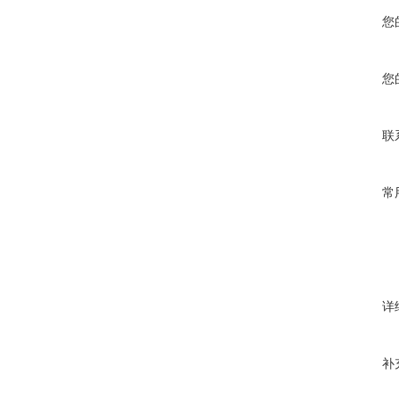
您
您
联
常
详
补