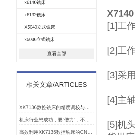
x6140铣床
X71
x6132铣床
[1]
X5040立式铣床
x5036立式铣床
[2]
查看全部
[3]
相关文章/ARTICLES
[4]
XK7136数控铣床的精度调校与性能优化
机床行业想成功，要“借力”，不要“尽力”！
[5]
高效利用XK7136数控铣床的CNC系统？