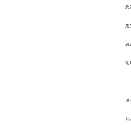
您
您
联
常
详
补