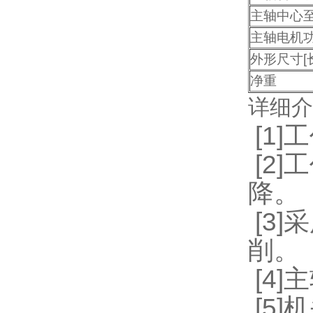
主轴中心
主轴电机
外形尺寸[
净重
详细介
[1
[2
降。
[3
削。
[4
[5]