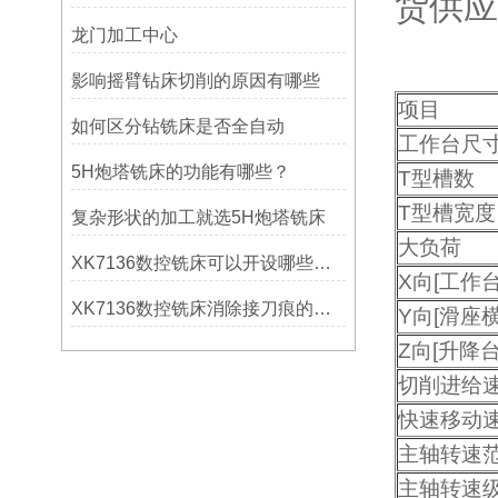
货供应
龙门加工中心
影响摇臂钻床切削的原因有哪些
项目
如何区分钻铣床是否全自动
工作台尺
5H炮塔铣床的功能有哪些？
T型槽数
T型槽宽度
复杂形状的加工就选5H炮塔铣床
大负荷
XK7136数控铣床可以开设哪些考核项目？
X向[工作
XK7136数控铣床消除接刀痕的操作
Y向[滑座横
Z向[升降
切削进给
快速移动
主轴转速
主轴转速