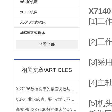
x6140铣床
X714
x6132铣床
[1]
X5040立式铣床
x5036立式铣床
[2]
查看全部
[3]
相关文章/ARTICLES
[4]
XK7136数控铣床的精度调校与性能优化
机床行业想成功，要“借力”，不要“尽力”！
[5]
高效利用XK7136数控铣床的CNC系统？