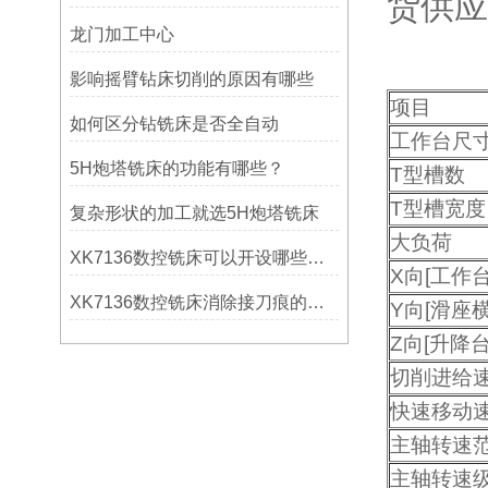
货供应
龙门加工中心
影响摇臂钻床切削的原因有哪些
项目
如何区分钻铣床是否全自动
工作台尺
5H炮塔铣床的功能有哪些？
T型槽数
T型槽宽度
复杂形状的加工就选5H炮塔铣床
大负荷
XK7136数控铣床可以开设哪些考核项目？
X向[工作
XK7136数控铣床消除接刀痕的操作
Y向[滑座横
Z向[升降
切削进给
快速移动
主轴转速
主轴转速