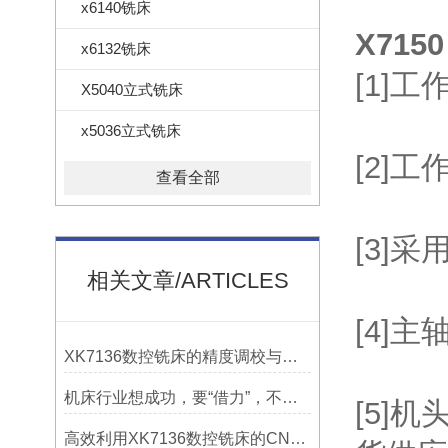
x6140铣床
X715
x6132铣床
[1]
X5040立式铣床
x5036立式铣床
[2]
查看全部
[3]
相关文章/ARTICLES
[4]
XK7136数控铣床的精度调校与性能优化
机床行业想成功，要“借力”，不要“尽力”！
[5]
高效利用XK7136数控铣床的CNC系统？