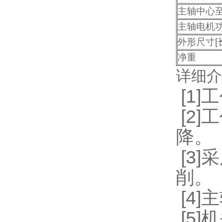
主轴中心
主轴电机
外形尺寸[
净重
详细介
[1
[2
降。
[3
削。
[4
[5]