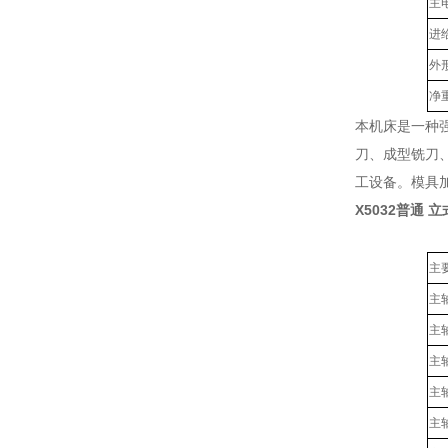
主
进
外
净
本机床是一种
刀、成型铣刀
工设备。模具加
X5032普通 立
主
主
主
主
主
主轴