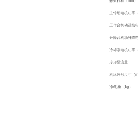
悬梁行程（
mm
）
主传动电机功率
工作台机动进给
升降台机动升降
冷却泵电机功率
冷却泵流量
机床外形尺寸（
净
/
毛重（
kg
）