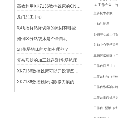
4.工作台X、
高效利用XK7136数控铣床的CNC系统？
主要技术参数
龙门加工中心
主轴孔锥度
影响摇臂钻床切削的原因有哪些
卧轴中心至工作
如何区分钻铣床是否全自动
卧轴中心至悬梁
5H炮塔铣床的功能有哪些？
主轴转速范围（
r
复杂形状的加工就选5H炮塔铣床
工作台面尺寸（
XK7136数控铣床可以开设哪些考核项目？
工作台行程（
mm
XK7136数控铣床消除接刀痕的操作
工作台纵
/
横向机
工作台垂向机动
工作台
T
型槽（槽