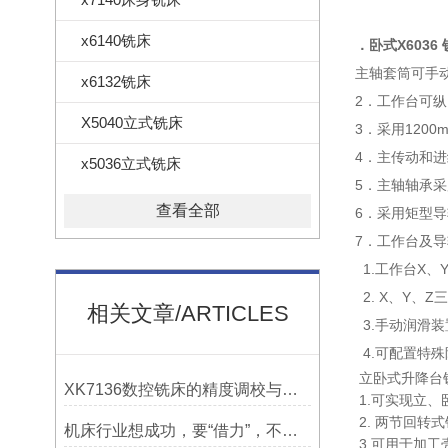
x6140铣床
．卧式
X6036
主轴套筒可手
x6132铣床
2．工作台可
X5040立式铣床
3．采用120
4．主传动和
x5036立式铣床
5．主轴轴承
查看全部
6．采用矩
7．工作台及
1.工作台X
2. X、Y
相关文章/ARTICLES
3.手动润滑
4.可配置特
立卧式升降
XK7136数控铣床的精度调校与性能优化
1.可实现立
2. 两节回
机床行业想成功，要“借力”，不要“尽力”！
3.可用于