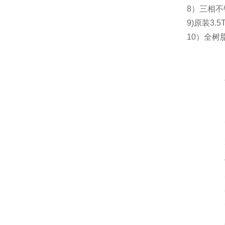
8）三相
9)原装3.
10）全