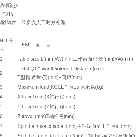
不锈钢防护
5T打刀缸
树脂砂铸件，经多次人工时效处理
NO.序
ITEM 项 目
号
1
Table size L(mm)×W(mm)工作台面积 长(mm)×宽(mm)
T slot QTY /width/interval distance(mm)
2
T型槽 数量-宽(mm)–间距(mm)
3
Maximum load(KG)工作台zui大承载(kg)
4
X travel (mm)X轴行程(mm)
5
Y travel (mm)Y轴行程(mm)
6
Z travel (mm)Z轴行程(mm)
7
Spindle nose to table (mm)主轴端面至工作台面(mm)
8
Spindle center to column (mm)主轴中心至立柱导轨面(