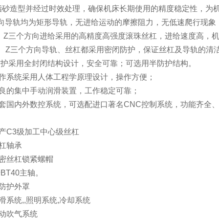
脂砂造型并经过时效处理，确保机床长期使用的精度稳定性，为
、Z向导轨均为矩形导轨，无进给运动的摩擦阻力，无低速爬行现象
Y、Z三个方向进给采用的高精度高强度滚珠丝杠，进给速度高，
、Y、Z三个方向导轨、丝杠都采用密闭防护，保证丝杠及导轨的清
外防护采用全封闭结构设计，安全可靠；可选用半防护结构。
操作系统采用人体工程学原理设计，操作方便；
优良的集中手动润滑装置，工作稳定可靠；
配套国内外数控系统，可选配进口著名CNC控制系统，功能齐全
产C3级加工中心级丝杠
杠轴承
精密丝杠锁紧螺帽
00转BT40主轴。
半防护外罩
滑系统,,照明系统,冷却系统
气动吹气系统