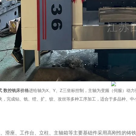
立式 数控铣床价格
进给轴为X、Y、Z三坐标控制，主轴为变频（伺服）动
夹，完成钻、铣、镗、扩、铰、攻丝等多种工序加工，适合于多品种、中
座、滑座、工作台、立柱、主轴箱等主要基础件采用高刚性的铸