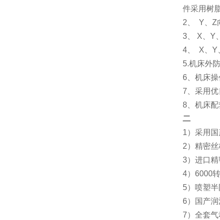
件采用树
2、 Y
3、 X、
4、 X
5.机床
6、机床
7、采用
8、机床
二
1）采用国
2）精密丝
3）进口
4）60
5）喷塑
6）国产润
7）全套