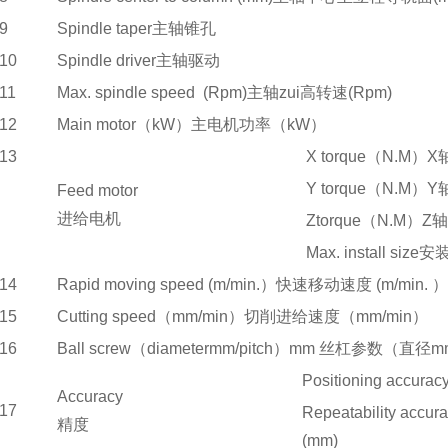
9
Spindle taper主轴锥孔
10
Spindle driver主轴驱动
11
Max. spindle speed (Rpm)主轴zui高转速(Rpm)
12
Main motor（kW）主电机功率（kW）
13
X torque（N.M）
Y torque（N.M）
Feed motor
进给电机
Ztorque（N.M）
Max. install si
14
Rapid moving speed (m/min.）快速移动速度 (m/min. ）
15
Cutting speed（mm/min）切削进给速度（mm/min）
16
Ball screw（diametermm/pitch）mm 丝杠参数（直
Positioning accu
Accuracy
17
Repeatability ac
精度
(mm)