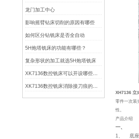
龙门加工中心
影响摇臂钻床切削的原因有哪些
如何区分钻铣床是否全自动
5H炮塔铣床的功能有哪些？
复杂形状的加工就选5H炮塔铣床
XK7136数控铣床可以开设哪些考核项目？
XK7136数控铣床消除接刀痕的操作
XH7136 
零件一次装
性。
产品介绍
一、
1、 底