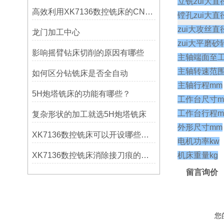
立铣zui大直
高效利用XK7136数控铣床的CNC系统？
镗孔zui大直
zui大攻丝直
龙门加工中心
zui大平磨砂
影响摇臂钻床切削的原因有哪些
主轴端面至工
主轴转速范围r
如何区分钻铣床是否全自动
主轴行程mm
5H炮塔铣床的功能有哪些？
工作台尺寸m
工作台行程m
复杂形状的加工就选5H炮塔铣床
外形尺寸mm
XK7136数控铣床可以开设哪些考核项目？
电机功率kw
XK7136数控铣床消除接刀痕的操作
机床重量kg
留言询价
您