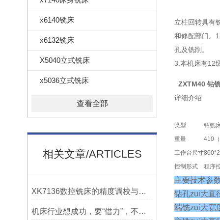
x6140铣床
立柱回转具有
和修配部门。1
x6132铣床
孔及铣削。
X5040立式铣床
3.本机床有1
x5036立式铣床
ZXTM40 钻
详细介绍
查看全部
类型
钻铣
重量
410
相关文章/ARTICLES
工作台尺寸
800
控制形式
程序
主要技术参
XK7136数控铣床的精度调校与性能优化
钻孔zui大直
端铣zui大宽
机床行业想成功，要“借力”，不要“尽力”！