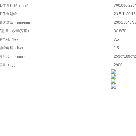
工作台行程（mm）
700/680 225
工作台进给
23.5-1180/15
快速进给（mm/min）
2300/1540/7
T型槽（数量/宽度）
3/18/70
主电机（kw）
7.5
进给电机（kw）
1.5
外形尺寸（mm）
2530*1890*
净重（kg）
2900