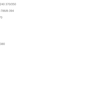
/240 370/350
-786/8-394
70
2380