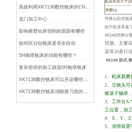
机床外形尺寸(长"quo
高效利用XK7136数控铣床的CNC系统？
净重kg
升降台卧式铣
龙门加工中心
由于机床具备
影响摇臂钻床切削的原因有哪些
X6140升降台
如何区分钻铣床是否全自动
切屑。主要
染等
20
多行
5H炮塔铣床的功能有哪些？
X6140 卧式 
复杂形状的加工就选5H炮塔铣床
1
、机床易磨
XK7136数控铣床可以开设哪些考核项目？
2、立铣头可在垂
XK7136数控铣床消除接刀痕的操作
锥滚子轴承
3、工作台X/Y
工位置，加
4
、
X
、
Y
、
Z
5
、润滑装置