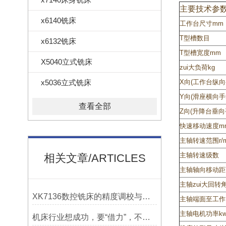
主要技术参
x6140铣床
工作台尺寸mm
T型槽数目
x6132铣床
T型槽宽度mm
X5040立式铣床
zui大负荷kg
x5036立式铣床
X向(工作台纵向
Y向(滑座横向手
查看全部
Z向(升降台垂向
快速移动速度mm
主轴转速范围r/m
主轴转速级数
相关文章/ARTICLES
主轴轴向移动距
主轴zui大回转
XK7136数控铣床的精度调校与性能优化
主轴端面至工作
主轴电机功率k
机床行业想成功，要“借力”，不要“尽力”！