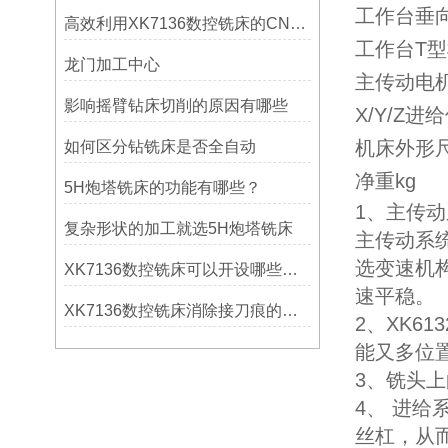
工作台垂
高效利用XK7136数控铣床的CNC系统？
工作台T型槽数
龙门加工中心
主传动电机
影响摇臂钻床切削的原因有哪些
X/Y/Z
机床外形
如何区分钻铣床是否全自动
净重kg
5H炮塔铣床的功能有哪些？
1、主传
复杂形状的加工就选5H炮塔铣床
主传动系
选变速机
XK7136数控铣床可以开设哪些考核项目？
速平稳。
XK7136数控铣床消除接刀痕的操作
2、XK613
能又多位
3、铣头上
4、 进
丝杠，从