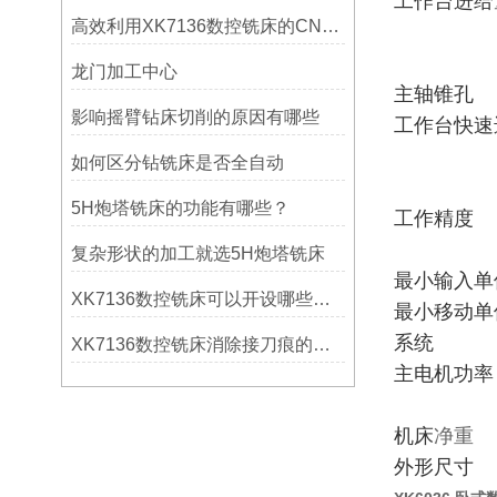
工作台进给
高效利用XK7136数控铣床的CNC系统？
龙门加工中心
主轴锥孔
影响摇臂钻床切削的原因有哪些
工作台快速
如何区分钻铣床是否全自动
5H炮塔铣床的功能有哪些？
工作精度
复杂形状的加工就选5H炮塔铣床
最小输入单
XK7136数控铣床可以开设哪些考核项目？
最小移动单
系统
XK7136数控铣床消除接刀痕的操作
主电机功率
机床
净重
外形尺寸