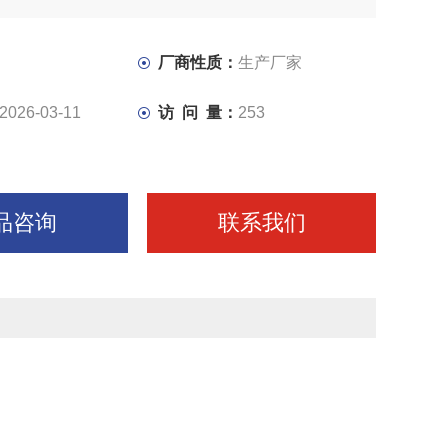
适合于在各种常用材料上钻、扩、铰孔及铣削。
有12级变速，速度范围广，适合于各种常用的软硬材质的加
厂商性质：
生产厂家
2026-03-11
访 问 量：
253
品咨询
联系我们