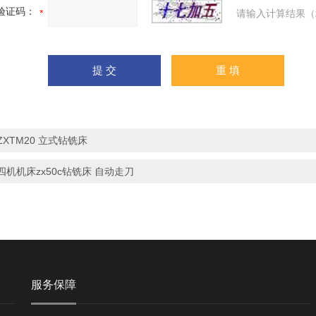
验证码：
请输入计算结果（
ZXTM20 立式钻铣床
四机机床zx50c钻铣床 自动走刀
服务保障