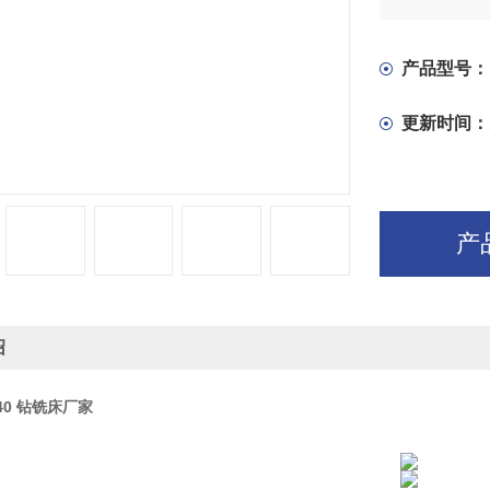
动,噪音低,
3.本机床
工。
产品型号：
更新时间：
产
绍
40 钻铣床厂家