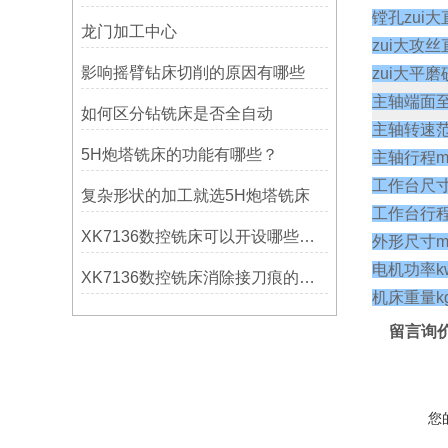
镗孔zui
龙门加工中心
zui大攻
影响摇臂钻床切削的原因有哪些
zui大平
主轴端面
如何区分钻铣床是否全自动
主轴转速范围
5H炮塔铣床的功能有哪些？
主轴行程m
工作台尺寸
复杂形状的加工就选5H炮塔铣床
工作台行程
XK7136数控铣床可以开设哪些考核项目？
外形尺寸m
电机功率k
XK7136数控铣床消除接刀痕的操作
机床重量k
留言询
您