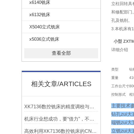
x6140铣床
立柱回转具
和修配部门
x6132铣床
孔及铣削。
X5040立式铣床
3.本机床
x5036立式铣床
小型 ZXT
详细介绍
查看全部
类型
钻
重量
4
相关文章/ARTICLES
工作台尺寸
8
控制形式
程
主要技术
XK7136数控铣床的精度调校与性能优化
钻孔zui
机床行业想成功，要“借力”，不要“尽力”！
端铣zui
立铣zui
高效利用XK7136数控铣床的CNC系统？