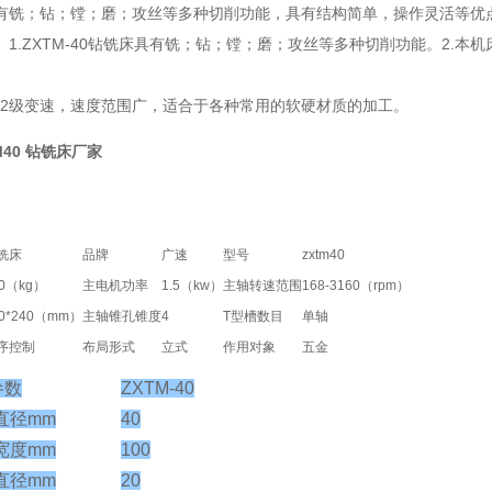
有铣；钻；镗；磨；攻丝等多种切削功能，具有结构简单，操作灵活等优
。1.ZXTM-40钻铣床具有铣；钻；镗；磨；攻丝等多种切削功能。2.本
有12级变速，速度范围广，适合于各种常用的软硬材质的加工。
M40 钻铣床厂家
铣床
品牌
广速
型号
zxtm40
10（kg）
主电机功率
1.5（kw）
主轴转速范围
168-3160（rpm）
00*240（mm）
主轴锥孔锥度
4
T型槽数目
单轴
序控制
布局形式
立式
作用对象
五金
参数
ZXTM-40
大直径mm
40
大宽度mm
100
大直径mm
20