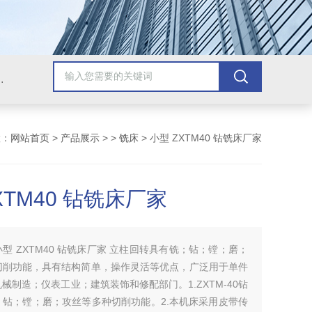
，牛头刨床，磨床，插床，钻铣床，滚齿机
置：
网站首页
>
产品展示
> >
铣床
> 小型 ZXTM40 钻铣床厂家
XTM40 钻铣床厂家
小型 ZXTM40 钻铣床厂家 立柱回转具有铣；钻；镗；磨；
切削功能，具有结构简单，操作灵活等优点，广泛用于单件
械制造；仪表工业；建筑装饰和修配部门。1.ZXTM-40钻
；钻；镗；磨；攻丝等多种切削功能。2.本机床采用皮带传