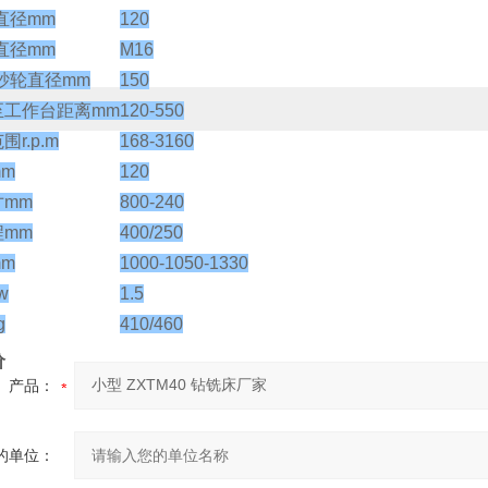
大直径mm
120
丝直径mm
M16
磨砂轮直径mm
150
至工作台距离mm
120-550
r.p.m
168-3160
m
120
mm
800-240
mm
400/250
m
1000-1050-1330
w
1.5
g
410/460
价
产品：
的单位：