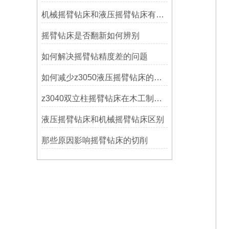
机械摇臂钻床和液压摇臂钻床有什么区别
摇臂钻床是否翻新如何辨别
如何解决摇臂钻精度差的问题
如何减少z3050液压摇臂钻床的故障和维修成本？
z3040双立柱摇臂钻床在木工制作中的应用
液压摇臂钻床和机械摇臂钻床区别
那些原因影响摇臂钻床的切削