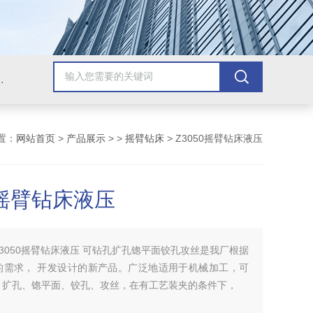
，牛头刨床，磨床，插床，钻铣床，滚齿机
置：
网站首页
>
产品展示
> >
摇臂钻床
> Z3050摇臂钻床液压
0摇臂钻床液压
Z3050摇臂钻床液压 可钻孔扩孔锪平面铰孔攻丝是我厂根据
的需求， 开发设计的新产品。广泛地适用于机械加工，可
、扩孔、锪平面、铰孔、攻丝，在有工艺装夹的条件下，