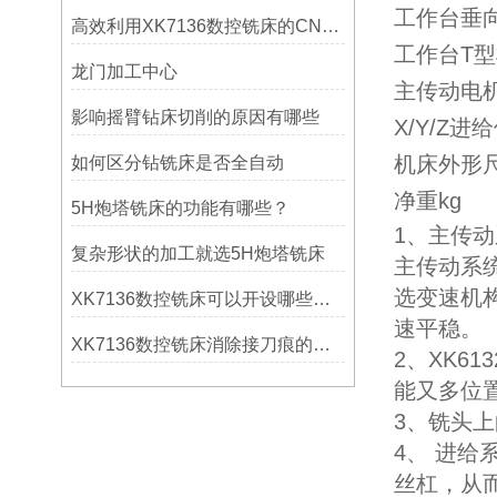
工作台垂
高效利用XK7136数控铣床的CNC系统？
工作台T型槽数
龙门加工中心
主传动电机
影响摇臂钻床切削的原因有哪些
X/Y/Z
机床外形
如何区分钻铣床是否全自动
净重kg
5H炮塔铣床的功能有哪些？
1、主传
复杂形状的加工就选5H炮塔铣床
主传动系
选变速机
XK7136数控铣床可以开设哪些考核项目？
速平稳。
XK7136数控铣床消除接刀痕的操作
2、XK613
能又多位
3、铣头上
4、 进
丝杠，从