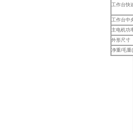
工作台快
工作台中央
主电机功率
外形尺寸（
净重/毛重(