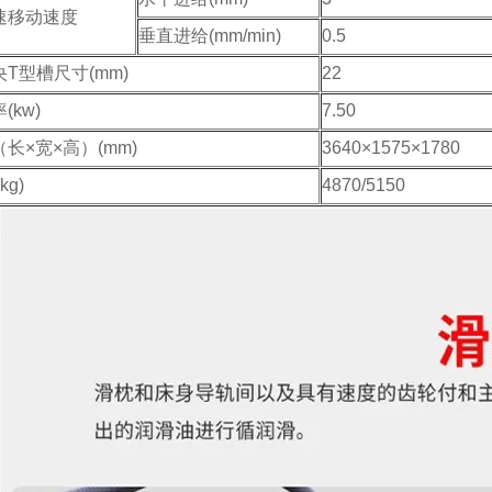
速移动速度
垂直进给(mm/min)
0.5
T型槽尺寸(mm)
22
(kw)
7.50
长×宽×高）(mm)
3640×1575×1780
kg)
4870/5150