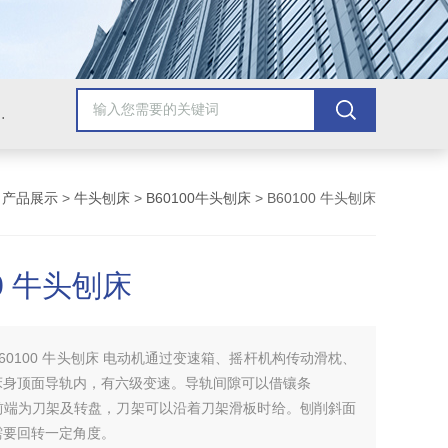
，牛头刨床，磨床，插床，钻铣床，滚齿机
>
产品展示
>
牛头刨床
>
B60100牛头刨床
> B60100 牛头刨床
00 牛头刨床
B60100 牛头刨床 电动机通过变速箱、摇杆机构传动滑枕、
床身顶面导轨内，有六级变速。导轨间隙可以借镶条
前端为刀架及转盘，刀架可以沿着刀架滑板时给。刨削斜面
需要回转一定角度。