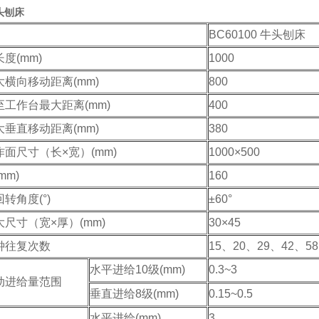
牛头刨床
BC60100 牛头刨床
度(mm)
1000
横向移动距离(mm)
800
工作台最大距离(mm)
400
垂直移动距离(mm)
380
面尺寸（长×宽）(mm)
1000×500
mm)
160
转角度(°)
±60°
尺寸（宽×厚）(mm)
30×45
钟往复次数
15、20、29、42、58
水平进给10级(mm)
0.3~3
动进给量范围
垂直进给8级(mm)
0.15~0.5
水平进给(mm)
3