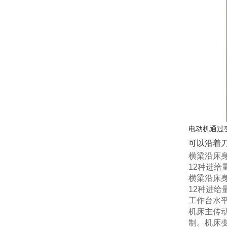
电动机通过
可以沿着
横梁沿床
12
种进给
横梁沿床
12
种进给
工作台水
机床主传
制。
机床