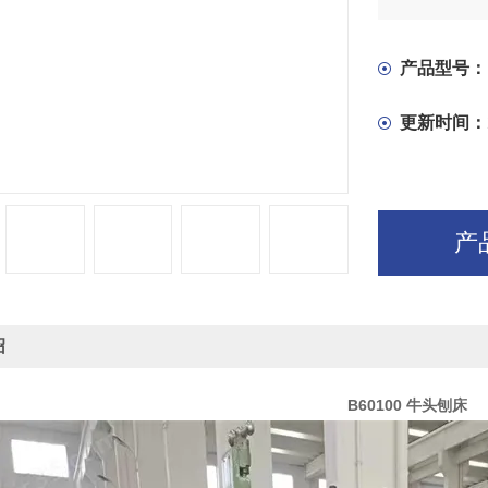
横梁沿床身
横梁导轨可
给。
产品型号：
更新时间：
产
绍
B60100 牛头刨床