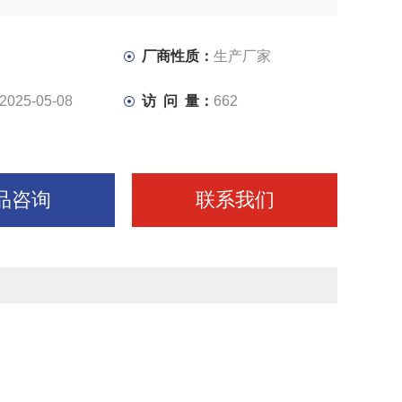
方便。
箱、摇臂、内外柱采用液压驱动的菱形块夹紧机构，夹紧可
厂商性质：
生产厂家
50摇臂钻床（4）摇臂上导轨，外柱圆表面，主轴、主轴套
2025-05-08
访 问 量：
662
回转滚道等处均进行了淬火处理，可长期机床精度的稳定性
品咨询
联系我们