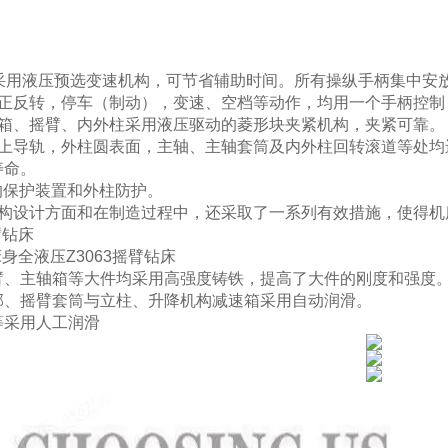
）采用液压预选变速机构，可节省辅助时间。所有操纵手柄集中安
轴正反转，停车（制动），变速、空档等动作，均用一个手柄控制
轴箱、摇臂、内外柱采用液压驱动的菱形块夹紧机构，夹紧可靠。
臂上导轨，外柱圆表面，主轴、主轴套筒及内外柱回转滚道等处均
寿命。
的保护装置和外柱防护。
结构设计方面和在制造过程中，还采取了一系列有效措施，使得机
臂钻床
床身全液压Z3063摇臂钻床
臂、主轴箱等大件均采用高强度铸铁，提高了大件的刚度和强度
部、摇臂套筒与立柱、升降机构减速箱采用自动润滑。
等采用人工润滑