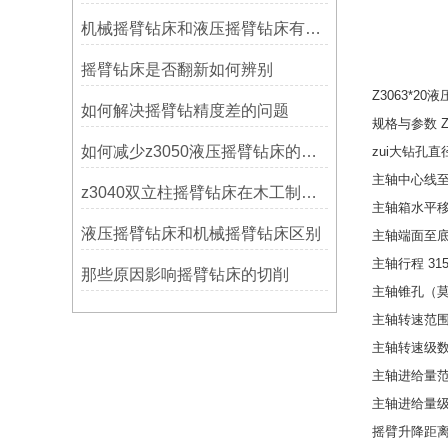
机械摇臂钻床和液压摇臂钻床有什么区别
摇臂钻床是否翻新如何辨别
Z3063*2
如何解决摇臂钻精度差的问题
规格与参数 Z3
如何减少z3050液压摇臂钻床的故障和维修成本？
zui大钻孔直径
主轴中心线至立
z3040双立柱摇臂钻床在木工制作中的应用
主轴箱水平移动
液压摇臂钻床和机械摇臂钻床区别
主轴端面至底座
主轴行程 31
那些原因影响摇臂钻床的切削
主轴锥孔（莫
主轴转速范围 25
主轴转速级数 
主轴进给量范围 
主轴进给量级
摇臂升降距离 