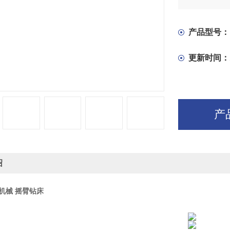
控制，使用
（3）主轴
产品型号：
靠。
全液压Z30
更新时间：
筒及内外柱
产
绍
 机械 摇臂钻床