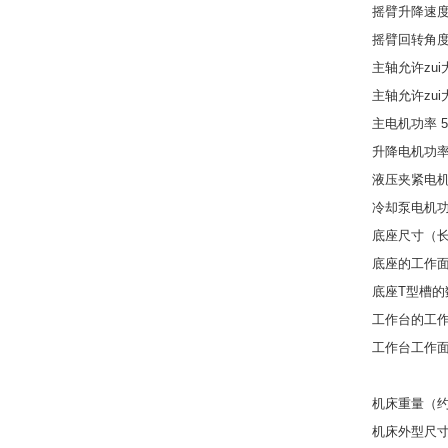
摇臂升降速度 0
摇臂回转角度 
主轴允许zui大
主轴允许zui大
主电机功率 5.
升降电机功率 
液压夹紧电机功
冷却泵电机功率
底座尺寸（长*宽
底座的工作面积 
底座T型槽的数
工作台的工作面
工作台工作面T
垂直工作
机床重量（约）
机床外型尺寸（