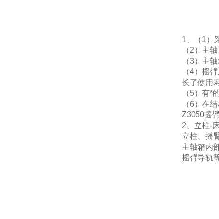
1、（1
（2）主
（3）主
（4）摇
长了使用
（5）有*
（6）在
Z3050摇
2、立柱-
立柱、摇
主轴箱内
摇臂导轨