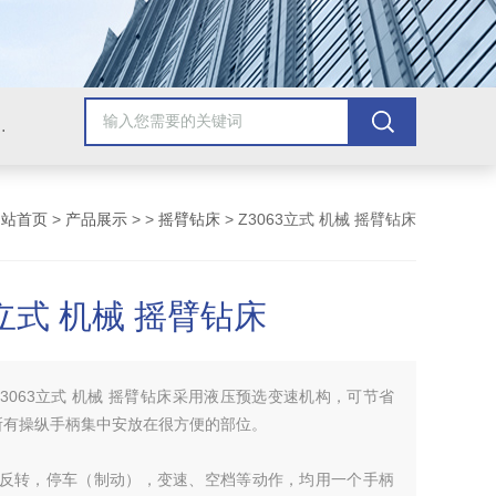
，牛头刨床，磨床，插床，钻铣床，滚齿机
网站首页
>
产品展示
> >
摇臂钻床
> Z3063立式 机械 摇臂钻床
3立式 机械 摇臂钻床
Z3063立式 机械 摇臂钻床采用液压预选变速机构，可节省
所有操纵手柄集中安放在很方便的部位。
正反转，停车（制动），变速、空档等动作，均用一个手柄