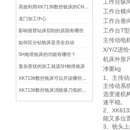
工作台纵
高效利用XK7136数控铣床的CNC系统？
工作台横
龙门加工中心
工作台垂
工作台T型槽数
影响摇臂钻床切削的原因有哪些
主传动电机
如何区分钻铣床是否全自动
X/Y/Z
5H炮塔铣床的功能有哪些？
机床外形
复杂形状的加工就选5H炮塔铣床
净重kg
1、主传
XK7136数控铣床可以开设哪些考核项目？
主传动系
XK7136数控铣床消除接刀痕的操作
选变速机
速平稳。
2、XK613
能又多位
3、铣头上