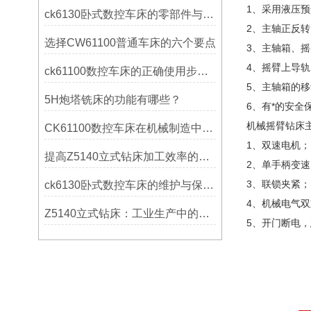
1、采用液压
ck6130卧式数控车床的零部件与配置解析
2、主轴正反
选择CW61100普通车床的六个要点
3、主轴箱、
4、摇臂上导
ck61100数控车床的正确使用步骤是什么？
5、主轴箱的
5H炮塔铣床的功能有哪些？
6、有*的安
机械摇臂钻床
CK61100数控车床在机械制造中的实际表现
1、双速电机；
提高Z5140立式钻床加工效率的改进措施
2、单手柄变速
3、联锁夹紧；
ck6130卧式数控车床的维护与保养策略
4、机械电气
Z5140立式钻床：工业生产中的得力助手
5、开门断电