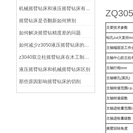
机械摇臂钻床和液压摇臂钻床有什么区别
ZQ3
摇臂钻床是否翻新如何辨别
主要技术参数
如何解决摇臂钻精度差的问题
钻孔zui大直径m
如何减少z3050液压摇臂钻床的故障和维修成本？
主轴端面至工作
z3040双立柱摇臂钻床在木工制作中的应用
主轴中心距立柱
主轴行程mm
液压摇臂钻床和机械摇臂钻床区别
主轴锥孔(莫氏)
那些原因影响摇臂钻床的切削
主轴转速范围r.p
主轴转速级数
主轴进给量范围r.
主轴进给量级数
摇臂回转角度