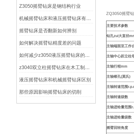
Z3050摇臂钻床是钢结构行业
ZQ3050摇
机械摇臂钻床和液压摇臂钻床有什么区别
主要技术参数
摇臂钻床是否翻新如何辨别
钻孔zui大直径m
如何解决摇臂钻精度差的问题
主轴端面至工作
如何减少z3050液压摇臂钻床的故障和维修成本？
主轴中心距立柱
主轴行程mm
z3040双立柱摇臂钻床在木工制作中的应用
主轴锥孔(莫氏)
液压摇臂钻床和机械摇臂钻床区别
主轴转速范围r.p.
那些原因影响摇臂钻床的切削
主轴转速级数
主轴进给量范围r.
主轴进给量级数
摇臂回转角度