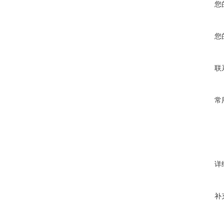
您
您
联
常
详
补