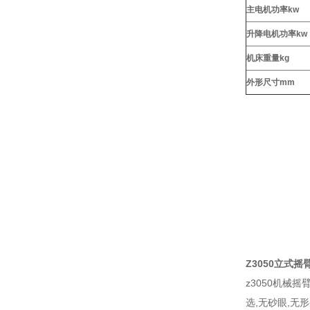
主电机功率kw
升降电机功率kw
机床重量kg
外形尺寸mm
Z305
0立式摇
z3050机械
选,无砂眼,无