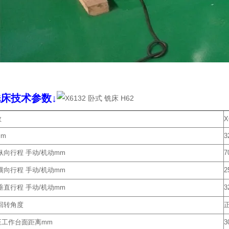
2铣床技术参数↓
数
X
m
3
纵向行程 手动/机动mm
7
横向行程 手动/机动mm
2
垂直行程 手动/机动mm
3
大回转角度
正
至工作台面距离mm
3