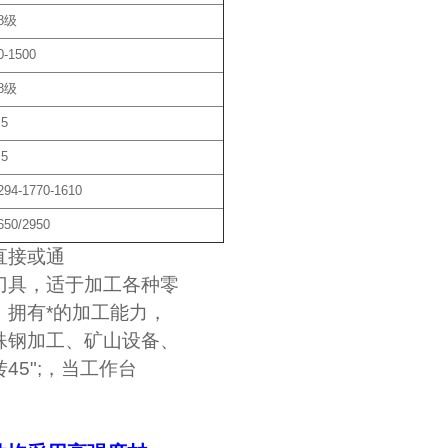
8级
0-1500
8级
.5
.5
294-1770-1610
650/2950
直接或通
刀具，适于加工各种零
拥有*的加工能力，
殊钢加工、矿山设备、
5";，当工作台