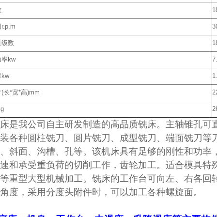
数
1
.p.m
3
量级数
1
率kw
7
kw
1
长*宽*高)mm
2
g
2
2铣床是我公司自主研发制造的高品质铣床。主轴锥孔可
装各种圆柱铣刀、圆片铣刀、成型铣刀、端面铣刀等
、斜面、沟槽、孔等。该机床具有足够的刚性和功率，
速和承受重负荷的切削工作，齿轮加工。适合模具特
等重型大型机械加工。铣床的工作台可向左、右各回转4
角度，采用分度头附件时，可以加工各种螺旋面。