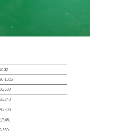
6132
20-1325
00/680
55/240
20/300
负45;
0/350