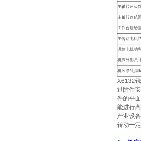
主轴转速级
主轴转速范围r
工作台进给
主传动电机功
进给电机功率
机床外形尺寸(
机床净/毛重k
X613
过附件安
件的平面
能进行高
产业设备
转动一定