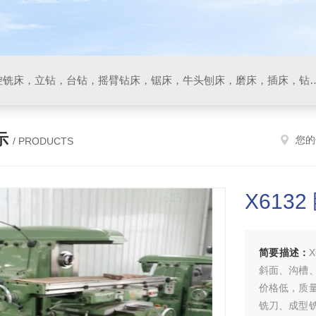
数控车床，加工中心，数控铣床，立钻，台钻，摇臂钻床，锯床
示
您的
/ PRODUCTS
X6132
简要描述：
斜面、沟槽
价格低，质
铣刀、成型