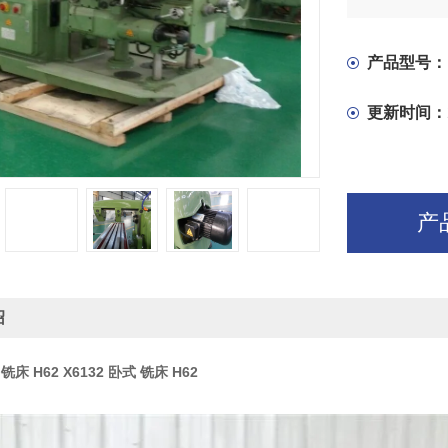
沟槽、孔等
产品型号：
更新时间：
产
绍
 铣床 H62
X6132 卧式 铣床 H62