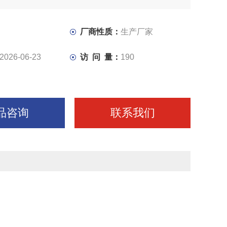
0多行业。可选配*铣头、圆工作台、分度头等铣床附件，扩
厂商性质：
生产厂家
2026-06-23
访 问 量：
190
品咨询
联系我们