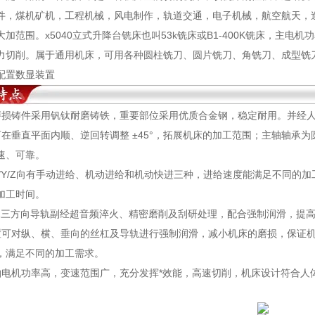
件，煤机矿机，工程机械，风电制作，轨道交通，电子机械，航空航天，造
加范围。x5040立式升降台铣床也叫53k铣床或B1-400K铣床，主电
力切削。属于通用机床，可用各种圆柱铣刀、圆片铣刀、角铣刀、成型铣
配置数显装置
磨损铸件采用钒钛耐磨铸铁，重要部位采用优质合金钢，稳定耐用。并经人
可在垂直平面内顺、逆回转调整 ±45°，拓展机床的加工范围；主轴轴承
速、可靠。
X/Y/Z向有手动进给、机动进给和机动快进三种，进给速度能满足不同的
加工时间。
、Z三方向导轨副经超音频淬火、精密磨削及刮研处理，配合强制润滑，提
置可对纵、横、垂向的丝杠及导轨进行强制润滑，减小机床的磨损，保证
，满足不同的加工需求。
轴电机功率高，变速范围广，充分发挥*效能，高速切削，机床设计符合人