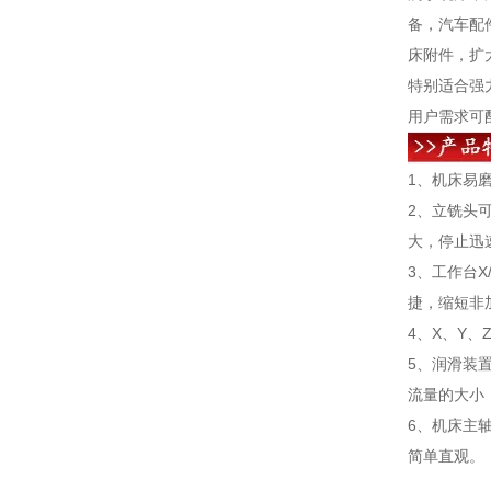
备，汽车配
床附件，扩大
特别适合强
用户需求可
1、机床易
2、立铣头
大，停止迅
3、工作台
捷，缩短非
4、X、Y
5、润滑装
流量的大小
6、机床主
简单直观。