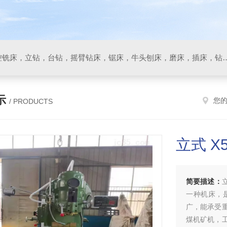
数控车床，加工中心，数控铣床，立钻，台钻，摇臂钻床，锯床
示
您
/ PRODUCTS
立式 X
简要描述：
一种机床，
广，能承受
煤机矿机，