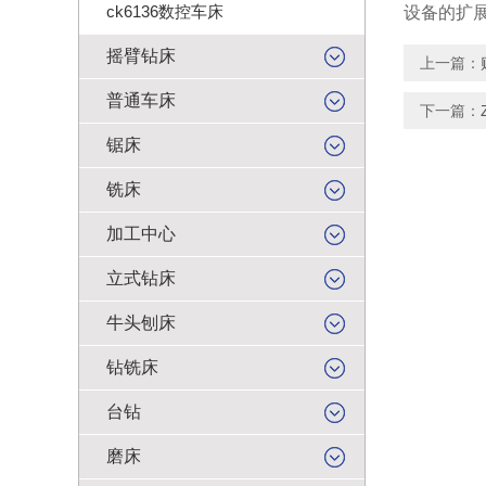
ck6136数控车床
设备的扩
摇臂钻床
上一篇：
普通车床
下一篇：
锯床
铣床
加工中心
立式钻床
牛头刨床
钻铣床
台钻
磨床