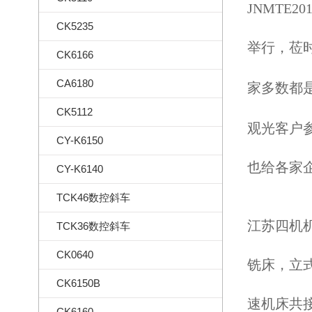
JNMTE
CK5235
举行，
莅
CK6166
CA6180
家多数都
CK5112
观光客户
CY-K6150
也给各家
CY-K6140
TCK46数控斜车
江苏四机
TCK36数控斜车
CK0640
铣床，立
CK6150B
速机床共
CK6160